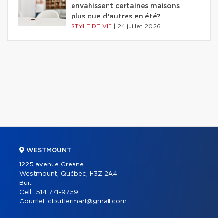
envahissent certaines maisons
plus que d'autres en été?
STYLE DE VIE
|
24 juillet 2026
WESTMOUNT
1225 avenue Greene
Westmount, Québec, H3Z 2A4
Bur.:
Cell.:
514 771-9759
Courriel:
cloutiermari@gmail.com