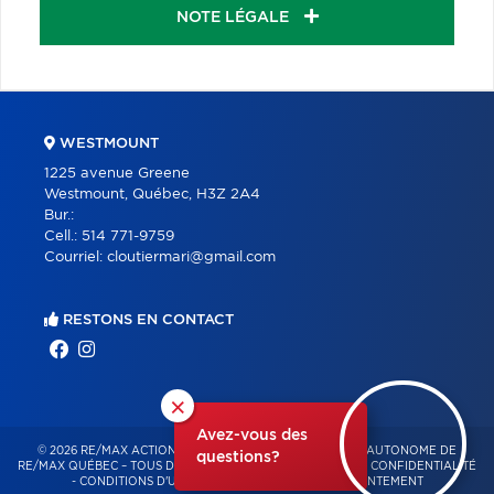
NOTE LÉGALE
WESTMOUNT
1225 avenue Greene
Westmount, Québec, H3Z 2A4
Bur.:
Cell.:
514 771-9759
Courriel:
cloutiermari@gmail.com
RESTONS EN CONTACT
×
Avez-vous des
© 2026 RE/MAX ACTION – FRANCHISÉ INDÉPENDANT ET AUTONOME DE
questions?
RE/MAX QUÉBEC – TOUS DROITS RÉSERVÉS -
POLITIQUE DE CONFIDENTIALITÉ
-
CONDITIONS D'UTILISATION
-
GESTION DU CONSENTEMENT